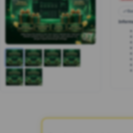
Ba
Inform