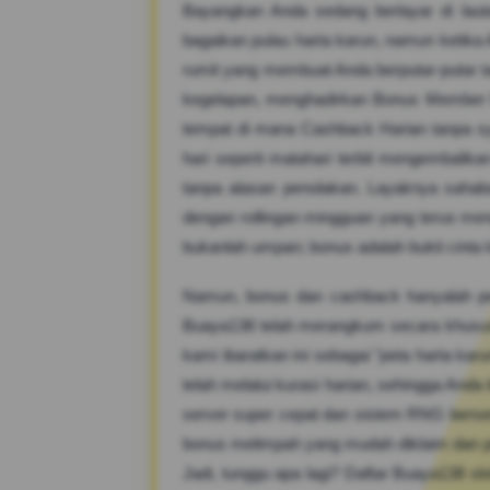
Bayangkan Anda sedang berlayar di laut
bagaikan pulau harta karun, namun ketika 
rumit yang membuat Anda berputar-putar 
kegelapan, menghadirkan Bonus Member B
tempat di mana Cashback Harian tanpa sya
hari seperti matahari terbit mengembalika
tanpa alasan penolakan. Layaknya sahab
dengan rollingan mingguan yang terus men
bukanlah umpan; bonus adalah bukti cin
Namun, bonus dan cashback hanyalah pele
Buaya138 telah merangkum secara khusus d
kami ibaratkan ini sebagai "peta harta k
telah melalui kurasi harian, sehingga An
server super cepat dan sistem RNG bersert
bonus melimpah yang mudah diklaim dan pil
Jadi, tunggu apa lagi? Daftar Buaya138 s