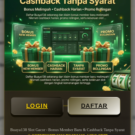
mengikuti total taruhan Anda selama seminggu. Tanpa syarat mi
sar rollingan.
di Buaya138?
nama seperti Pragmatic Play, PG Soft, Habanero, dan Microgam
 aman?
i dan menggunakan enkripsi canggih untuk melindungi data priba
kat.
 bonus?
, klik daftar, isi data diri, deposit minimal, dan bonus akan lan
REVIEW PEMAIN BUAYA138
LOGIN
DAFTAR
rget. Di Buaya138, saya kalah dikit langsung dapat kembali.
Buaya138 Slot Gacor - Bonus Member Baru & Cashback Tanpa Syarat