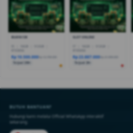
BUAYA138
SLOT ONLINE
I5
|
16GB
|
512GB
|
I7
|
16GB
|
512GB
|
RTX3050
RTX5050
Rp 10.500.000
Rp 23.887.000
Rp 12.799.000
Rp 21.999.000
Terjual 200+
Terjual 20+
BUTUH BANTUAN?
Hubungi kami melalui Official WhatsApp interaktif
sekarang.