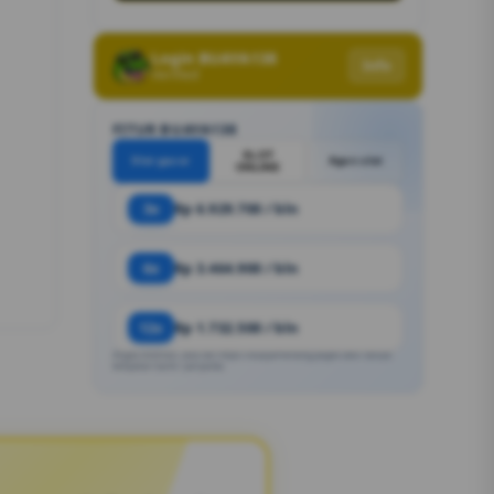
Login BUAYA138
Info
Verified
FITUR BUAYA138
SLOT
Slot gacor
Agen slot
ONLINE
3x
Rp 6.929.700 / bln
6x
Rp 3.464.900 / bln
12x
Rp 1.732.500 / bln
Angka estimasi. Bisa ber https://buayamenang.pages.dev/ sesuai
kebijakan bank / penyedia.