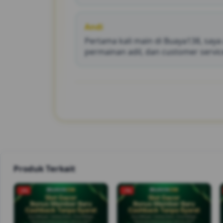
Andi
Pertama kali main di Buaya138, saya a
permainan adil, dan customer servi
Produk Terkait
-2%
-1%