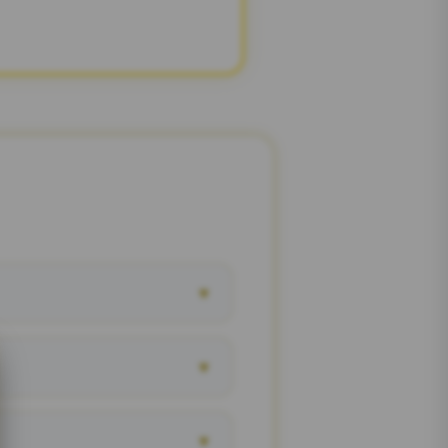
▼
 daftar, klaim, dan langsung
▼
a otomatis. Tidak perlu capai
▼