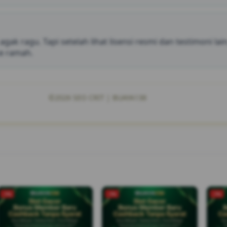
gak ragu. Tapi setelah lihat lisensi resmi dan testimoni la
ce ramah.
©2026 SEO CRIT | BUAYA138
-1%
-1%
-1%