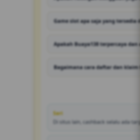
Ya! Rollingan mingguan mengalir deras 
berbelit. Semakin aktif main, semakin be
Game slot apa saja yang tersedia 
Ribuan game premium dari provider ter
tertinggi yang diupdate setiap hari.
Apakah Buaya138 terpercaya dan
Sangat aman! Buaya138 berlisensi resm
putaran juga fair dengan RNG bersertifi
Bagaimana cara daftar dan klaim
Cukup kunjungi link alternatif Buaya138
Prosesnya cepat, kurang dari 3 menit.
Sari
Di situs lain, cashback selalu ada ta