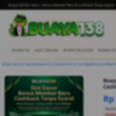
Buaya138 Slot Gacor - Bonus Member Baru & Cashback Tanpa Syarat
BUAYA138
SLOT ONLINE
BUAYA138 LOGIN
BUAYA138
BUAYA138
/
SLOT ONLINE
/
BUAYA138 LOGIN
/
BUAYA138 SLOT
/
BUAYA138 ALTERNATI
Buay
Cash
Rp 
Terjual
BUAYA