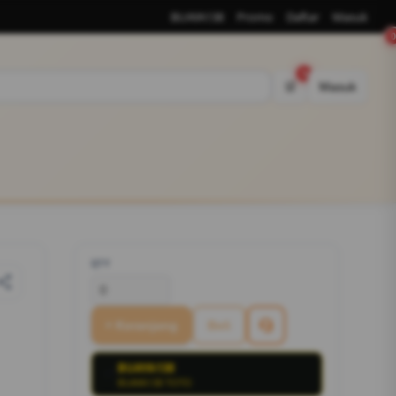
BUAYA138
Promo
Daftar
Masuk
0
0
🛒
Masuk
QTY
+ Keranjang
Beli
BUAYA138
💳
BUAYA138 TOTO