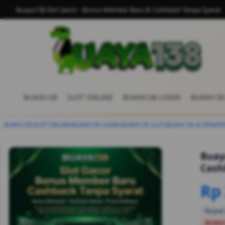
Buaya138 Slot Gacor - Bonus Member Baru & Cashback Tanpa Syarat
BUAYA138
SLOT ONLINE
BUAYA138 LOGIN
BUAYA138
BUAYA138
/
SLOT ONLINE
/
BUAYA138 LOGIN
/
BUAYA138 SLOT
/
BUAYA138 ALTERNATI
Buay
Cash
Rp 
Terjual
BUAYA