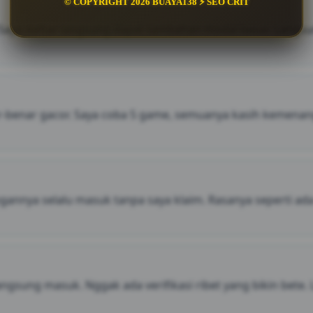
© COPYRIGHT 2026 BUAYA138 ⚡ SEO CRIT
 Saya daftar langsung dapat tambahan modal besar. Lang
benar gacor. Saya coba 5 game, semuanya kasih kemenang
ingannya selalu masuk tanpa saya klaim. Rasanya seperti 
ngsung masuk. Nggak ada verifikasi ribet yang bikin bete