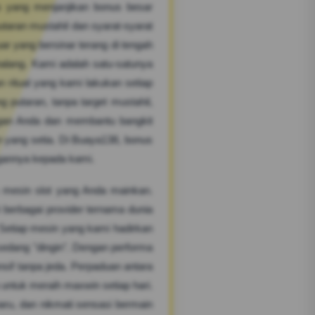
us yang menjanjikan bonus besar
utaran mustahil dan syarat-syarat
r yang bersinar terang di tengah
lang. Kami adalah satu-satunya
ritual yang kami lakukan setiap
 putaran, tanpa target mustahil,
ngan Anda dan membantu bangkit
n yang setia. Di Buaya138, bonus
gannya kepada kami.
s mesin slot yang Anda mainkan.
 berbagai provider ternama dunia
 Setiap mesin yang kami hadirkan
edang "dingin". Dengan performa
nsif tanpa jeda. Perpaduan antara
untuk meraih maxwin setiap hari.
aru, dan nikmati sensasi bermain