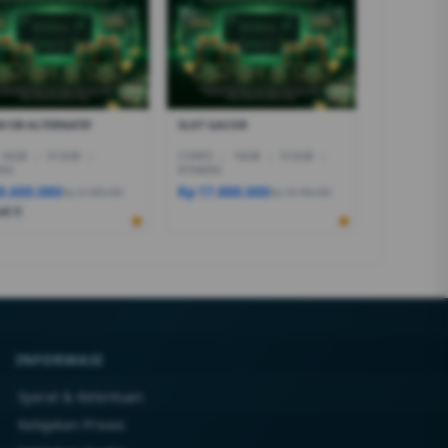
A138 ALTERNATIF
SLOT GACOR
16GB
|
512GB
|
CORE5
|
16GB
|
512GB
|
050
RTX4050
8.600.080
Rp 17.888.000
Rp 27.999.000
Rp 18.499.000
ual 6
INFORMASI
Syarat & Ketentuan
Kebijakan Privasi