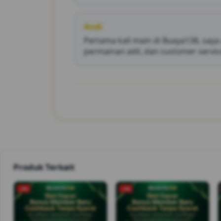
Andi
Pertama kali main di Buaya138, saya a
permainan adil, dan customer servi
Produk Terkait
-2%
-1%