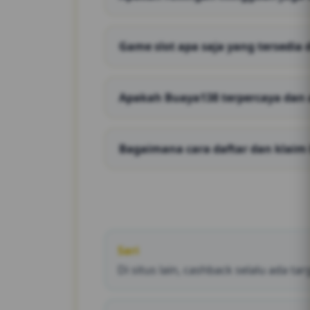
Ya! Rollingan mingguan mengalir deras 
berbelit. Semakin aktif main, semakin be
Game slot apa saja yang tersedia 
Ribuan game premium dari provider ter
tertinggi yang diupdate setiap hari.
Apakah Buaya138 terpercaya dan
Sangat aman! Buaya138 berlisensi resm
putaran juga fair dengan RNG bersertifi
Bagaimana cara daftar dan klaim
Cukup kunjungi link alternatif Buaya138
Prosesnya cepat, kurang dari 3 menit.
Sari
Di situs lain, cashback selalu ada ta