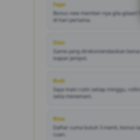
Fajar
Bonus new member-nya gila-gilaan!
di hari pertama.
Dian
Game yang direkomendasikan benar-
isapan jempol.
Budi
Saya main rutin setiap minggu, roll
setia menemani.
Rina
Daftar cuma butuh 3 menit, bonus la
cuan.