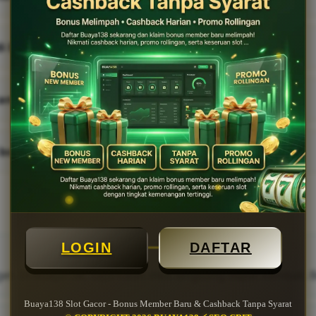
mengikuti total taruhan Anda selama seminggu. Tanpa syarat mi
sar rollingan.
di Buaya138?
nama seperti Pragmatic Play, PG Soft, Habanero, dan Microgam
 aman?
i dan menggunakan enkripsi canggih untuk melindungi data priba
kat.
 bonus?
, klik daftar, isi data diri, deposit minimal, dan bonus akan lan
REVIEW PEMAIN BUAYA138
LOGIN
DAFTAR
rget. Di Buaya138, saya kalah dikit langsung dapat kembali.
Buaya138 Slot Gacor - Bonus Member Baru & Cashback Tanpa Syarat