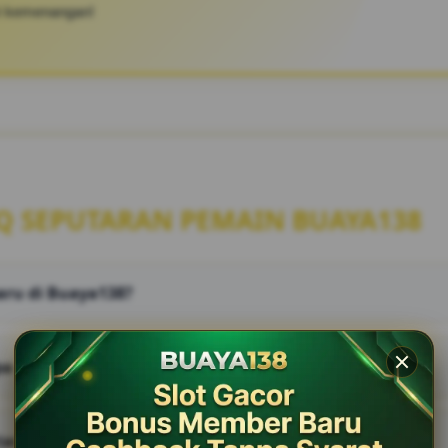
ri kemenangan!
Q SEPUTARAN PEMAIN BUAYA138
ru di Buaya138?
enar melimpah dan tanpa target putaran mustahil. Anda tinggal
a syarat?
 kami langsung mengembalikan sebagian dana ke saldo Anda secar
ran. Semudah itu.
tanpa syarat?