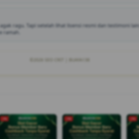
gak ragu. Tapi setelah lihat lisensi resmi dan testimoni la
ce ramah.
©2026 SEO CRIT | BUAYA138
-1%
-1%
-1%