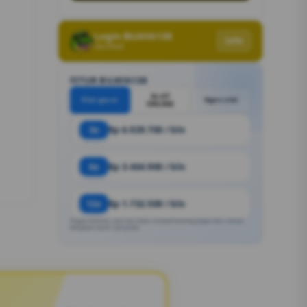
Login BUAYA138
Info
Verified
FITUR BUAYA138
SLOT
Slot gacor
Agen slot
ONLINE
3x
Rp 6.929.700 / bln
6x
Rp 3.464.900 / bln
12x
Rp 1.732.500 / bln
Angka estimasi. Bisa ber https://buayamenang.pages.dev/ sesuai
kebijakan bank / penyedia.