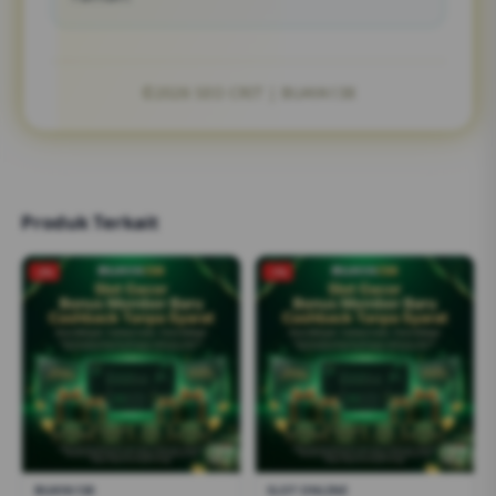
©2026 SEO CRIT | BUAYA138
Produk Terkait
-2%
-1%
BUAYA138
SLOT ONLINE