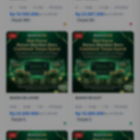
I5
|
16GB
|
512GB
|
RTX3050
I7
|
16GB
|
512GB
|
RTX5050
Rp 10.500.000
Rp 23.887.000
Rp 12.799.000
Rp 21.999.000
Terjual 200+
Terjual 20+
-1%
-1%
BUAYA138 LOGIN
BUAYA138 SLOT
R7AI
|
16GB
|
1TB
|
RTX5060
R5AI
|
16GB
|
1TB
|
RTX5060
Rp 24.600.000
Rp 16.800.000
Rp 21.399.000
Rp 19.799.000
Terjual 6
Terjual 5
-1%
-1%