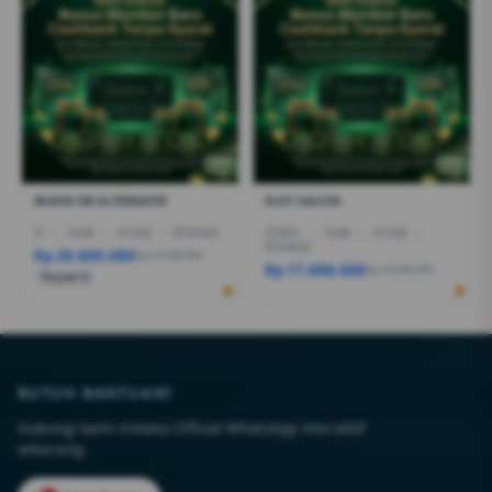
BUAYA138 ALTERNATIF
SLOT GACOR
I7
|
16GB
|
512GB
|
RTX5050
CORE5
|
16GB
|
512GB
|
RTX4050
Rp 28.600.080
Rp 27.999.000
Rp 17.888.000
Rp 18.499.000
Terjual 6
BUTUH BANTUAN?
Hubungi kami melalui Official WhatsApp interaktif
sekarang.