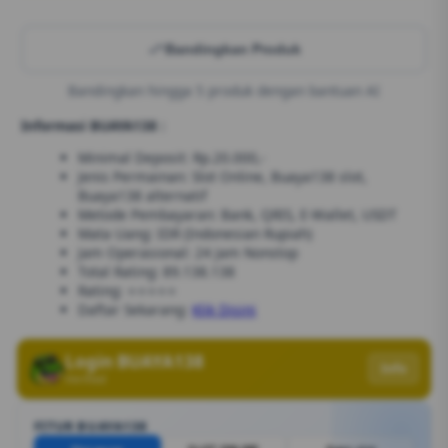
Bandingkan Produk
Bandingkan hingga 5 produk dengan bantuan AI
Informasi BUAYA138 :
Minimal Deposit: Rp.20.000,-
Jenis Permainan: Slot Online, Buaya138 slot,
Buaya138 alternatif
Metode Pembayaran: Bank, QRIS, E-Wallet, USDT
Mata Uang: IDR (Indonesian Rupiah)
Jam Operasional: 24 Jam Nonstop
Total Rating: 89.138.138
Rating: ⭐⭐⭐⭐⭐
Daftar Sekarang:
Klik Disini
Login BUAYA138
Info
Verified
FITUR BUAYA138