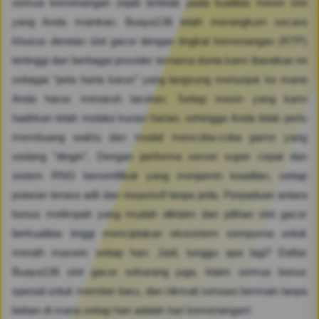
semua kemenangan sejati terletak pada kualitas mesin slot
yang Anda mainkan. Buaya138 telah merangkum secara
khusus deretan slot gacor dengan tingkat kemenangan (RTP)
tertinggi dari berbagai provider ternama dunia kami ibaratkan ini
sebagai "peta harta karun" yang langsung menunjuk ke mana
Anda harus menaruh taruhan. Setiap mesin yang kami
hadirkan telah melalui kurasi harian, sehingga Anda tidak perlu
membuang waktu dan modal mencoba-coba game yang
sedang "dingin". Dengan performa server super cepat dan
sistem RNG bersertifikat yang menjamin keadilan, setiap
putaran terasa adil dan responsif tanpa jeda. Perpaduan antara
bonus melimpah yang mudah diklaim dan pilihan slot gacor
berkualitas tinggi menciptakan ekosistem sempurna untuk
meraih maxwin setiap hari. Jadi, tunggu apa lagi? Daftar
Buaya138 slot gacor sekarang juga, klaim semua bonus
spesial untuk member baru, dan nikmati sensasi bermain tanpa
beban di mana setiap hari adalah hari kemenangan!