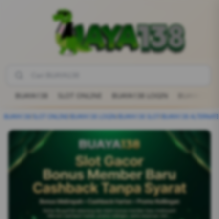
BUAYA138
SLOT ONLINE
BUAYA138 LOGIN
BUAYA138 S
BUAYA138
/
SLOT ONLINE
/
BUAYA138 LOGIN
/
BUAYA138 SLOT
/
BUAYA138 ALTERNATI