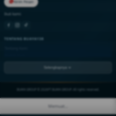
Kirim Pesan
Ikuti kami:
TENTANG BUAYA138
Tentang Kami
Kontak Kami
Lokasi Toko
Selengkapnya
FAQ
PT BUAYA GROUP
JL. Asia Raya Blok BB No. 12-A, Kel. Sukaramai II,
BUAYA GROUP ©
2026
PT BUAYA GROUP. All rights reserved.
Kec. Medan Area, Kota Medan, Sumatera Utara, 20216
INFORMASI
Memuat...
Syarat & Ketentuan