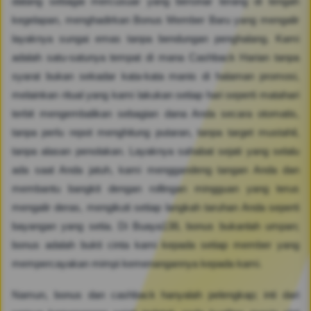
datang sebagai mercusuar yang bersinar terang di tengah
kegelapan, menghadirkan Bonus Member Baru yang mengalir
layaknya sungai emas tanpa bendungan penghalang. Kami
adalah satu-satunya tempat di mana Cashback Harian tanpa
syarat bukan sekadar kata-kata manis di halaman promosi,
melainkan ritual yang kami lakukan setiap hari seperti matahari
terbit mengembalikan sebagian dana Anda secara otomatis,
tanpa perlu repot menghitung putaran, tanpa target mustahil,
tanpa alasan penolakan. Layaknya sahabat sejati yang selalu
ada saat Anda jatuh, kami menggandeng tangan Anda dan
membantu bangkit dengan rollingan mingguan yang terus
mengalir deras, mengikuti setiap langkah taruhan Anda seperti
bayangan yang setia. Di Buaya138, bonus bukanlah umpan;
bonus adalah bukti cinta kami kepada setiap member yang
mempercayakan mimpi kemenangannya kepada kami.
Namun, bonus dan cashback hanyalah pelengkap; inti dari