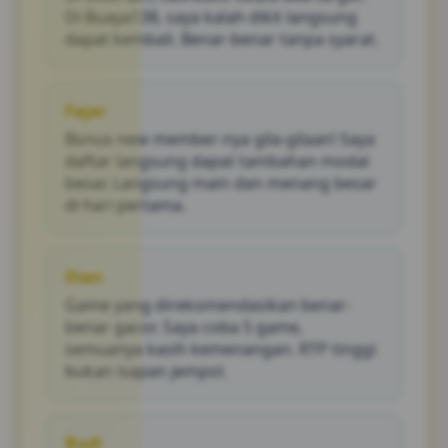
Di Buaya138, saya kalah dikit langsung
dapat kembali. Benar-benar tanpa syarat.
Fajar
Bonus new member-nya gila-gilaan! Saya
daftar langsung dapat tambahan modal
besar. Langsung main dan menang besar
di hari pertama.
Dian
Game yang direkomendasikan benar-
benar gacor. Saya coba 5 game,
semuanya kasih kemenangan. RTP tinggi
bukan isapan jempol.
Budi