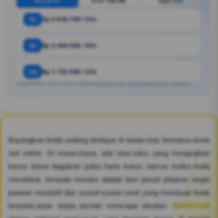
Slot gacor
SLOT ONLINE
Agen slot
3x
Rp 6.929.700 / bln
6x
Rp 3.464.900 / bln
12x
Rp 1.732.500 / bln
Angka estimasi. Bisa ber https://buayamenang.pages.dev/ sesuai kebijakan bank / penyedia.
Bayangkan Anda sedang berlayar di lautan luas bernama dunia
slot online. Di mana-mana, ada situs-situs yang menjanjikan
bonus besar bagaikan pulau harta karun, namun ketika Anda
mendekat, ternyata mereka adalah ilusi penuh jebakan target
putaran mustahil dan syarat-syarat rumit yang membuat Anda
berputar-putar tanpa pernah mencapai daratan.
BUAYA138