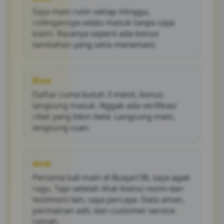
Saya main rutin setiap minggu,
rollingannya selalu masuk tanpa saya
klaim. Rasanya seperti ada bonus
tambahan yang setia menemani.
Rina
Daftar cuma butuh 3 menit, bonus
langsung masuk. Nggak ada verifikasi
ribet yang bikin bete. Langsung main,
langsung cuan.
Andi
Pertama kali main di Buaya138, saya agak
ragu. Tapi setelah lihat lisensi resmi dan
testimoni lain, saya percaya. Data aman,
permainan adil, dan customer service
ramah.