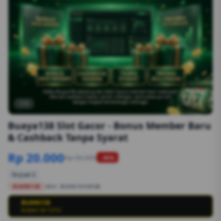
1/6
Buaya138 Slot Gacor - Bonus Member Baru
& Cashback Tanpa Syarat
Rp 20.000
Rp 50.000
-90%
Terjual 2
BUAYA138
SKU:
8S89G1554EGB
BUAYA138
💳
BUAYA138 TOTO