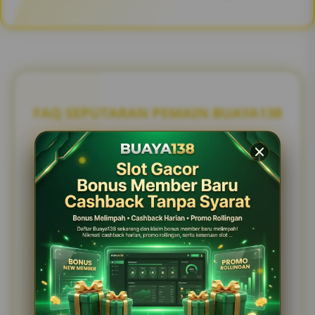
FAQ SEPUTARAN PEMAIN BUAYA138
Apa keunggulan bonus member
▼
baru di Buaya138?
Bonus member baru di Buaya138 benar-
benar melimpah dan tanpa target putaran
Apa maksud cashback harian tanpa
▼
mustahil. Anda tinggal daftar, klaim, dan
syarat?
langsung mainkan tanpa syarat rumit.
Setiap kali Anda mengalami kekalahan, kami
langsung mengembalikan sebagian dana ke
Apakah rollingan mingguan juga
▼
saldo Anda secara otomatis. Tidak perlu
tanpa syarat?
capai target tertentu, tidak perlu hitung