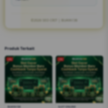
©2026 SEO CRIT | BUAYA138
Produk Terkait
-2%
-1%
BUAYA138
SLOT ONLINE