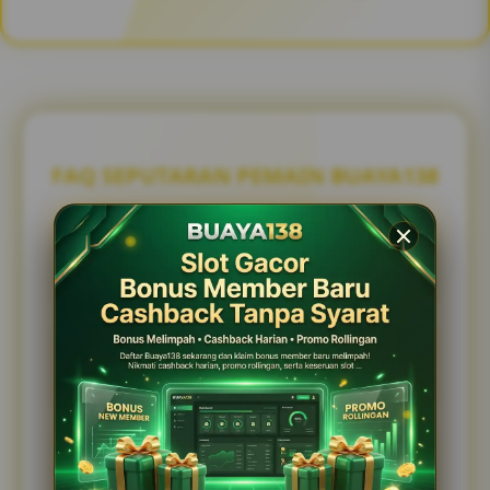
FAQ SEPUTARAN PEMAIN BUAYA138
Apa keunggulan bonus member
▼
baru di Buaya138?
Bonus member baru di Buaya138 benar-
benar melimpah dan tanpa target putaran
Apa maksud cashback harian tanpa
▼
mustahil. Anda tinggal daftar, klaim, dan
syarat?
langsung mainkan tanpa syarat rumit.
Setiap kali Anda mengalami kekalahan, kami
langsung mengembalikan sebagian dana ke
Apakah rollingan mingguan juga
▼
saldo Anda secara otomatis. Tidak perlu
tanpa syarat?
capai target tertentu, tidak perlu hitung