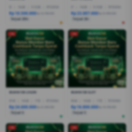
I5
|
16GB
|
512GB
|
RTX3050
I7
|
16GB
|
512GB
|
RTX5050
Rp 10.500.000
Rp 23.887.000
Rp 12.799.000
Rp 21.999.000
Terjual 200+
Terjual 20+
-1%
-1%
BUAYA138 LOGIN
BUAYA138 SLOT
R7AI
|
16GB
|
1TB
|
RTX5060
R5AI
|
16GB
|
1TB
|
RTX5060
Rp 24.600.000
Rp 16.800.000
Rp 21.399.000
Rp 19.799.000
Terjual 6
Terjual 5
-1%
-1%