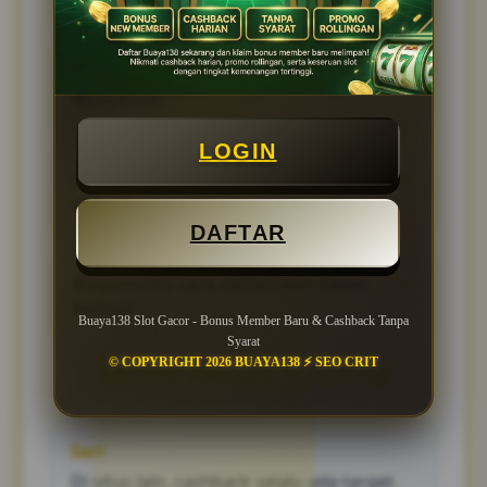
putaran. Semudah itu.
Ya! Rollingan mingguan mengalir deras
mengikuti total taruhan Anda selama
Game slot apa saja yang tersedia di
▼
seminggu. Tanpa syarat minimum, tanpa
Buaya138?
verifikasi berbelit. Semakin aktif main,
semakin besar rollingan.
Ribuan game premium dari provider
LOGIN
ternama seperti Pragmatic Play, PG Soft,
Apakah Buaya138 terpercaya dan
▼
Habanero, dan Microgaming. Semua dengan
aman?
RTP tertinggi yang diupdate setiap hari.
DAFTAR
Sangat aman! Buaya138 berlisensi resmi dan
menggunakan enkripsi canggih untuk
Bagaimana cara daftar dan klaim
▼
melindungi data pribadi serta saldo Anda.
bonus?
Setiap putaran juga fair dengan RNG
Buaya138 Slot Gacor - Bonus Member Baru & Cashback Tanpa
bersertifikat.
Syarat
Cukup kunjungi link alternatif Buaya138, klik
© COPYRIGHT 2026 BUAYA138 ⚡ SEO CRIT
daftar, isi data diri, deposit minimal, dan
REVIEW PEMAIN BUAYA138
bonus akan langsung masuk ke akun Anda.
Prosesnya cepat, kurang dari 3 menit.
Sari
Di situs lain, cashback selalu ada target.