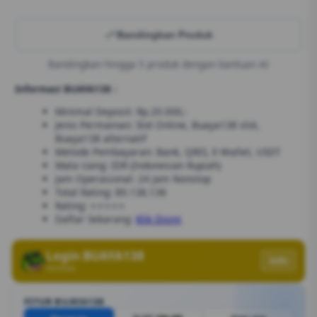
Bandingkan Produk
Bandingkan hingga 5 produk dengan bantuan AI
Informasi BUAYA138 :
Minimal Deposit: Rp.20.000,-
Jenis Permainan: Slot Online, Buaya138 slot,
Buaya138 alternatif
Metode Pembayaran: Bank, QRIS, E-Wallet, USDT
Mata Uang: IDR (Indonesian Rupiah)
Jam Operasional: 24 Jam Nonstop
Total Rating: 89.138.138
Rating: ⭐⭐⭐⭐⭐
Daftar Sekarang:
Klik Disini
Login BUAYA138
Info
Verified
FITUR BUAYA138