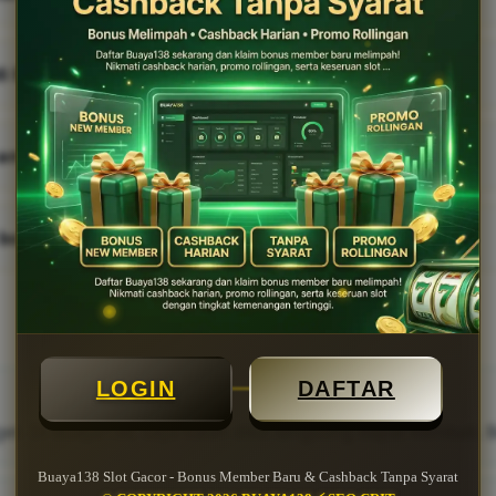
mengikuti total taruhan Anda selama seminggu. Tanpa syarat mi
sar rollingan.
di Buaya138?
nama seperti Pragmatic Play, PG Soft, Habanero, dan Microgam
 aman?
i dan menggunakan enkripsi canggih untuk melindungi data priba
kat.
 bonus?
, klik daftar, isi data diri, deposit minimal, dan bonus akan lan
REVIEW PEMAIN BUAYA138
LOGIN
DAFTAR
rget. Di Buaya138, saya kalah dikit langsung dapat kembali.
Buaya138 Slot Gacor - Bonus Member Baru & Cashback Tanpa Syarat