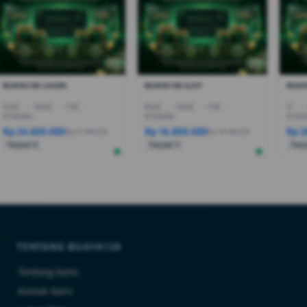
BUAYA138 LOGIN
BUAYA138 SLOT
BUAY
R7AI
|
16GB
|
1TB
|
R5AI
|
16GB
|
1TB
|
I7
|
RTX5060
RTX5060
RTX5
Rp 24.600.000
Rp 16.800.000
Rp 2
Rp 21.399.000
Rp 19.799.000
Terjual 6
Terjual 5
Terj
TENTANG BUAYA138
Tentang Kami
Kontak Kami