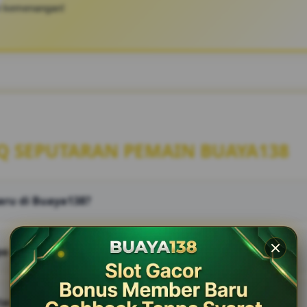
ri kemenangan!
Q SEPUTARAN PEMAIN BUAYA138
ru di Buaya138?
enar melimpah dan tanpa target putaran mustahil. Anda tinggal
a syarat?
 kami langsung mengembalikan sebagian dana ke saldo Anda secar
ran. Semudah itu.
tanpa syarat?