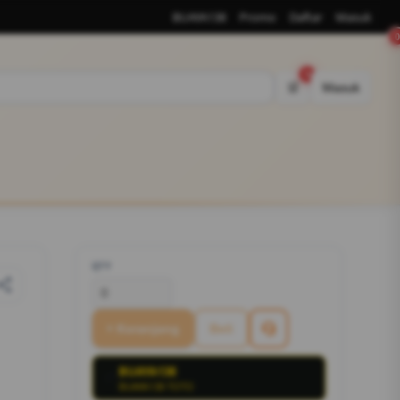
BUAYA138
Promo
Daftar
Masuk
0
0
🛒
Masuk
QTY
+ Keranjang
Beli
BUAYA138
💳
BUAYA138 TOTO