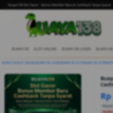
Buaya138 Slot Gacor - Bonus Member Baru & Cashback Tanpa Syarat
BUAYA138
SLOT ONLINE
BUAYA138 LOGIN
BUAYA138
BUAYA138
/
SLOT ONLINE
/
BUAYA138 LOGIN
/
BUAYA138 SLOT
/
BUAYA138 ALTERNATI
Buay
Cash
Rp 
Terjual
BUAYA