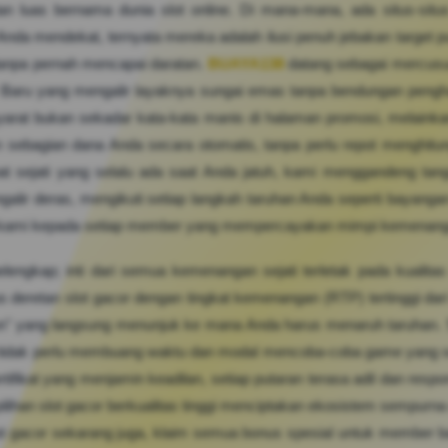
an luas bernama dunia slot online. Di mana-mana, ada situs-sit
Anda mendekat, ternyata mereka adalah ilusi penuh jebakan target p
tanpa pernah mencapai daratan.
BUAYA138
datang sebagai mercusua
aru yang mengalir layaknya sungai emas tanpa bendungan pengha
rat bukan sekadar kata-kata manis di halaman promosi, melainkan 
n sebagian dana Anda secara otomatis, tanpa perlu repot menghitung
at sejati yang selalu ada saat Anda jatuh, kami menggandeng ta
galir deras, mengikuti setiap langkah taruhan Anda seperti bayanga
ta kami kepada setiap member yang mempercayakan mimpi kemenan
ngkap; inti dari semua kemenangan sejati terletak pada kualita
eretan slot gacor dengan tingkat kemenangan (RTP) tertinggi dari
arun" yang langsung menunjuk ke mana Anda harus menaruh taruhan.
da tidak perlu membuang waktu dan modal mencoba-coba game yang s
ifikat yang menjamin keadilan, setiap putaran terasa adil dan respo
ihan slot gacor berkualitas tinggi menciptakan ekosistem sempurna 
lot gacor sekarang juga, klaim semua bonus spesial untuk member b