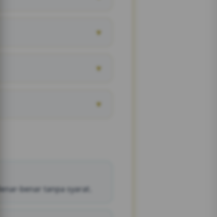
nimum, tanpa verifikasi
▼
ing. Semua dengan RTP
▼
di serta saldo Anda. Setiap
▼
gsung masuk ke akun Anda.
 Benar-benar tanpa syarat.