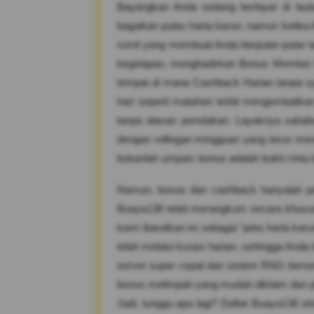
Bayangkan Anda sedang berlayar di laut
bagaikan pulau harta karun, namun ketika 
rumit yang membuat Anda berputar-putar 
kegelapan, menghadirkan Bonus Member B
tempat di mana Cashback Harian tanpa sya
hari seperti matahari terbit mengembalika
tanpa alasan penolakan. Layaknya sahab
dengan rollingan mingguan yang terus men
bukanlah umpan; bonus adalah bukti cin
Namun, bonus dan cashback hanyalah pele
Buaya138 telah merangkum secara khusus d
kami ibaratkan ini sebagai "peta harta k
telah melalui kurasi harian, sehingga An
server super cepat dan sistem RNG bersert
bonus melimpah yang mudah diklaim dan pil
Jadi, tunggu apa lagi? Daftar Buaya138 s