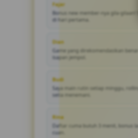
Fajar
Bonus new member-nya gila-gilaan!
di hari pertama.
Dian
Game yang direkomendasikan benar-
isapan jempol.
Budi
Saya main rutin setiap minggu, roll
setia menemani.
Rina
Daftar cuma butuh 3 menit, bonus la
cuan.