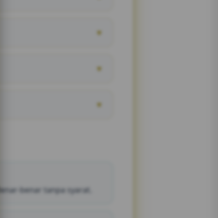
nimum, tanpa verifikasi
▼
ing. Semua dengan RTP
▼
di serta saldo Anda. Setiap
▼
gsung masuk ke akun Anda.
 Benar-benar tanpa syarat.