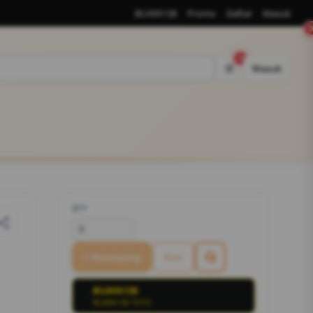
BUAYA138
Promo
Daftar
Masuk
0
0
🛒
Masuk
QTY
+ Keranjang
Beli
BUAYA138
💳
BUAYA138 TOTO