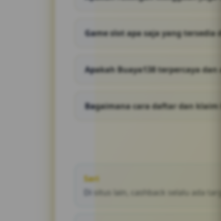
Ya! Rollingan mingguan mengalir deras 
berbelit. Semakin aktif main, semakin be
Game slot apa saja yang tersedia 
Ribuan game premium dari provider ter
tertinggi yang diupdate setiap hari.
Apakah Buaya138 terpercaya dan
Sangat aman! Buaya138 berlisensi resm
putaran juga fair dengan RNG bersertifi
Bagaimana cara daftar dan klaim
Cukup kunjungi link alternatif Buaya138
Prosesnya cepat, kurang dari 3 menit.
Sari
Di situs lain, cashback selalu ada ta