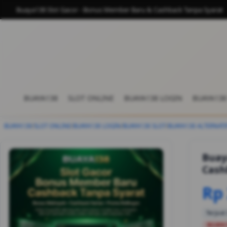
Buaya138 Slot Gacor - Bonus Member Baru & Cashback Tanpa Syarat
BUAYA138
SLOT ONLINE
BUAYA138 LOGIN
BUAYA138
BUAYA138
/
SLOT ONLINE
/
BUAYA138 LOGIN
/
BUAYA138 SLOT
/
BUAYA138 ALTERNATI
Buay
Cash
Rp 
Terjual
BUAYA