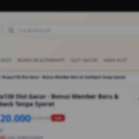
 SLOT
BUAYA138 ALTERNATIF
SLOT GACOR
AGEN SLOT
F
/
Buaya138 Slot Gacor - Bonus Member Baru & Cashback Tanpa Syarat
a138 Slot Gacor - Bonus Member Baru &
back Tanpa Syarat
20.000
Rp 50.000
-90%
 2
138
SKU:
8S89G1554EGB