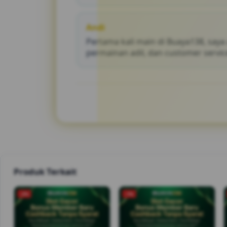
Andi
Pertama kali main di Buaya138, saya a
permainan adil, dan customer servi
Produk Terkait
-2%
-1%