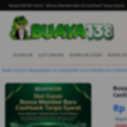
Buaya138 Slot Gacor - Bonus Member Baru & Cashback Tanpa Syarat
BUAYA138
SLOT ONLINE
BUAYA138 LOGIN
BUAYA138
BUAYA138
/
SLOT ONLINE
/
BUAYA138 LOGIN
/
BUAYA138 SLOT
/
BUAYA138 ALTERNATI
Buay
Cash
Rp 
Terjual
BUAYA