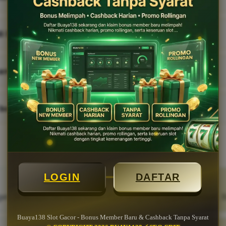
mengikuti total taruhan Anda selama seminggu. Tanpa syarat mi
sar rollingan.
di Buaya138?
nama seperti Pragmatic Play, PG Soft, Habanero, dan Microgam
 aman?
i dan menggunakan enkripsi canggih untuk melindungi data priba
kat.
 bonus?
, klik daftar, isi data diri, deposit minimal, dan bonus akan lan
REVIEW PEMAIN BUAYA138
LOGIN
DAFTAR
rget. Di Buaya138, saya kalah dikit langsung dapat kembali.
Buaya138 Slot Gacor - Bonus Member Baru & Cashback Tanpa Syarat