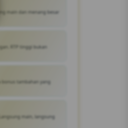
sung main dan menang besar
an. RTP tinggi bukan
ada bonus tambahan yang
. Langsung main, langsung