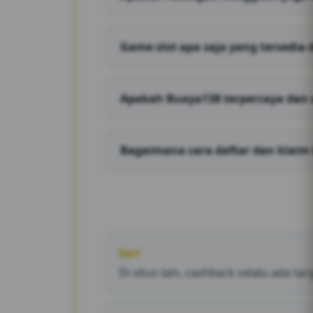
Ya! Rollingan mingguan mengalir deras 
berbelit. Semakin aktif main, semakin be
Game slot apa saja yang tersedia 
Ribuan game premium dari provider ter
tertinggi yang diupdate setiap hari.
Apakah Buaya138 terpercaya dan
Sangat aman! Buaya138 berlisensi resm
putaran juga fair dengan RNG bersertifi
Bagaimana cara daftar dan klaim
Cukup kunjungi link alternatif Buaya138
Prosesnya cepat, kurang dari 3 menit.
Sari
Di situs lain, cashback selalu ada ta