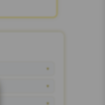
▼
 daftar, klaim, dan langsung
▼
a otomatis. Tidak perlu capai
▼