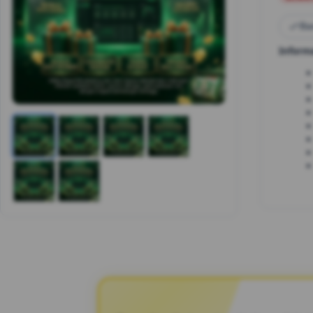
Ba
Inform