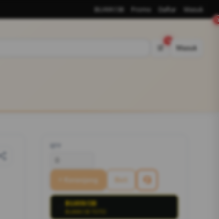
BUAYA138
Promo
Daftar
Masuk
0
0
🛒
Masuk
QTY
+ Keranjang
Beli
BUAYA138
💳
BUAYA138 TOTO