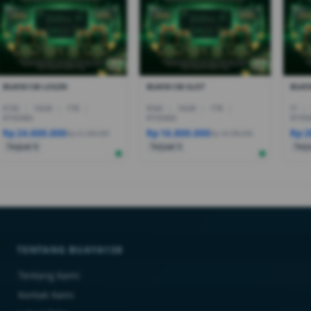
BUAYA138 LOGIN
BUAYA138 SLOT
BUAY
R7AI
|
16GB
|
1TB
|
R5AI
|
16GB
|
1TB
|
I7
|
RTX5060
RTX5060
RTX5
Rp 24.600.000
Rp 16.800.000
Rp 2
Rp 21.399.000
Rp 19.799.000
Terjual 6
Terjual 5
Terj
TENTANG BUAYA138
Tentang Kami
Kontak Kami