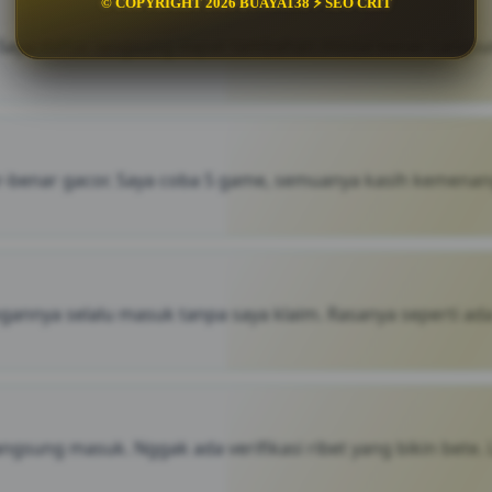
© COPYRIGHT 2026 BUAYA138 ⚡ SEO CRIT
 Saya daftar langsung dapat tambahan modal besar. Lang
benar gacor. Saya coba 5 game, semuanya kasih kemenang
ingannya selalu masuk tanpa saya klaim. Rasanya seperti 
ngsung masuk. Nggak ada verifikasi ribet yang bikin bete