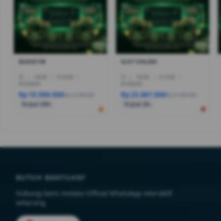
BUAYA138
SLOT ONLINE
I5
|
16GB
|
512GB
|
I7
|
16GB
|
512GB
|
RTX3050
RTX5050
Rp 10.500.000
Rp 23.887.000
Rp 12.799.000
Rp 21.999.000
Terjual 200+
Terjual 20+
BUTUH BANTUAN?
Hubungi kami melalui Official WhatsApp interaktif
sekarang.