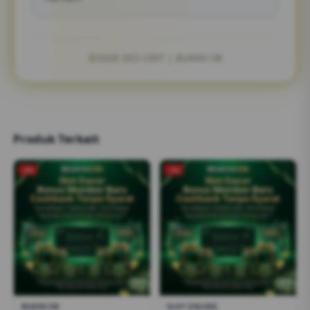
©2026 SEO CRIT | BUAYA138
Produk Terkait
-2%
-1%
BUAYA138
SLOT ONLINE