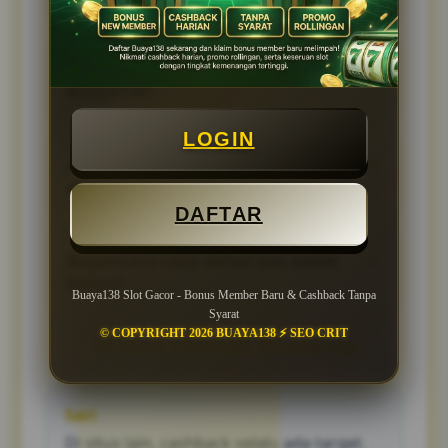
putaran. Semudah itu.
Ya! Rollingan mingguan mengalir deras
mengikuti total taruhan Anda selama
Game slot apa saja yang tersedia di
▼
seminggu. Tanpa syarat minimum, tanpa
Buaya138?
verifikasi berbelit. Semakin aktif main,
semakin besar rollingan.
Ribuan game premium dari provider
LOGIN
ternama seperti Pragmatic Play, PG Soft,
Apakah Buaya138 terpercaya dan
▼
Habanero, dan Microgaming. Semua dengan
aman?
RTP tertinggi yang diupdate setiap hari.
DAFTAR
Sangat aman! Buaya138 berlisensi resmi dan
menggunakan enkripsi canggih untuk
Bagaimana cara daftar dan klaim
▼
melindungi data pribadi serta saldo Anda.
bonus?
Setiap putaran juga fair dengan RNG
Buaya138 Slot Gacor - Bonus Member Baru & Cashback Tanpa
bersertifikat.
Syarat
Cukup kunjungi link alternatif Buaya138, klik
© COPYRIGHT 2026 BUAYA138 ⚡ SEO CRIT
daftar, isi data diri, deposit minimal, dan
REVIEW PEMAIN BUAYA138
bonus akan langsung masuk ke akun Anda.
Prosesnya cepat, kurang dari 3 menit.
Sari
Di situs lain, cashback selalu ada target.