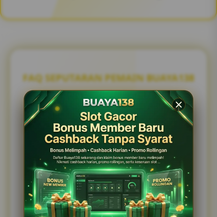
FAQ SEPUTARAN PEMAIN BUAYA138
Apa keunggulan bonus member
▼
baru di Buaya138?
Bonus member baru di Buaya138 benar-
benar melimpah dan tanpa target putaran
Apa maksud cashback harian tanpa
▼
mustahil. Anda tinggal daftar, klaim, dan
syarat?
langsung mainkan tanpa syarat rumit.
Setiap kali Anda mengalami kekalahan, kami
langsung mengembalikan sebagian dana ke
Apakah rollingan mingguan juga
▼
saldo Anda secara otomatis. Tidak perlu
tanpa syarat?
capai target tertentu, tidak perlu hitung