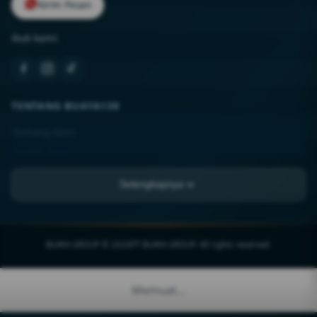
Kirim Pesan
Ikuti kami:
TENTANG BUAYA138
Tentang Kami
Kontak Kami
Lokasi Toko
Selengkapnya
FAQ
PT BUAYA GROUP
JL. Asia Raya Blok BB No. 12-A, Kel. Sukaramai II,
BUAYA GROUP ©
2026
PT BUAYA GROUP. All rights reserved.
Kec. Medan Area, Kota Medan, Sumatera Utara, 20216
INFORMASI
Memuat...
Syarat & Ketentuan