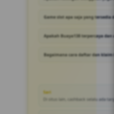
Ya! Rollingan mingguan mengalir deras 
berbelit. Semakin aktif main, semakin be
Game slot apa saja yang tersedia 
Ribuan game premium dari provider ter
tertinggi yang diupdate setiap hari.
Apakah Buaya138 terpercaya dan
Sangat aman! Buaya138 berlisensi resm
putaran juga fair dengan RNG bersertifi
Bagaimana cara daftar dan klaim
Cukup kunjungi link alternatif Buaya138
Prosesnya cepat, kurang dari 3 menit.
Sari
Di situs lain, cashback selalu ada ta