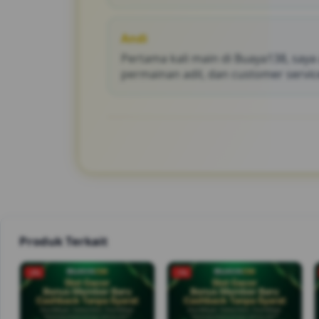
Andi
Pertama kali main di Buaya138, saya a
permainan adil, dan customer servi
Produk Terkait
-2%
-1%