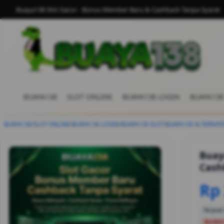
Buaya138 Slot Gacor - Bonus Member Baru & Cashback Tanpa Syarat
BUAYA138
SLOT ONLINE
BUAYA138 LOGIN
BUAYA138
BUAYA138
/
SLOT ONLINE
/
BUAYA138 LOGIN
/
BUAYA138 SLOT
/
BUAYA138 ALTERNATI
Buay
Cash
Rp 
Terjual
BUAYA