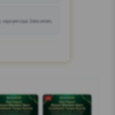
in, saya percaya. Data aman,
-1%