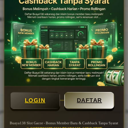
mengikuti total taruhan Anda selama seminggu. Tanpa syarat mi
sar rollingan.
di Buaya138?
nama seperti Pragmatic Play, PG Soft, Habanero, dan Microgam
 aman?
i dan menggunakan enkripsi canggih untuk melindungi data priba
kat.
 bonus?
, klik daftar, isi data diri, deposit minimal, dan bonus akan lan
REVIEW PEMAIN BUAYA138
LOGIN
DAFTAR
rget. Di Buaya138, saya kalah dikit langsung dapat kembali.
Buaya138 Slot Gacor - Bonus Member Baru & Cashback Tanpa Syarat