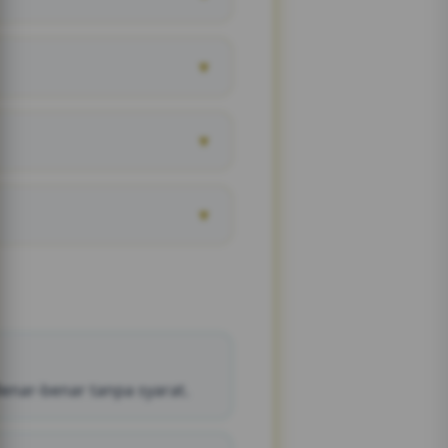
nimum, tanpa verifikasi
▼
ing. Semua dengan RTP
▼
di serta saldo Anda. Setiap
▼
gsung masuk ke akun Anda.
 Benar-benar tanpa syarat.