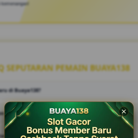
ri kemenangan!
Q SEPUTARAN PEMAIN BUAYA138
ru di Buaya138?
enar melimpah dan tanpa target putaran mustahil. Anda tinggal
a syarat?
 kami langsung mengembalikan sebagian dana ke saldo Anda secar
ran. Semudah itu.
tanpa syarat?