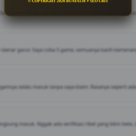
© COPYRIGHT 2026 BUAYA138 ⚡ SEO CRIT
 Saya daftar langsung dapat tambahan modal besar. Lang
benar gacor. Saya coba 5 game, semuanya kasih kemenang
ingannya selalu masuk tanpa saya klaim. Rasanya seperti 
ngsung masuk. Nggak ada verifikasi ribet yang bikin bete