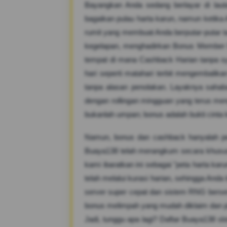
Bayangkan Anda sedang berlayar di laut
bagaikan pulau harta karun, namun ketika 
rumit yang membuat Anda berputar-putar 
kegelapan, menghadirkan Bonus Member B
tempat di mana Cashback Harian tanpa sya
hari seperti matahari terbit mengembalika
tanpa alasan penolakan. Layaknya sahab
dengan rollingan mingguan yang terus men
bukanlah umpan; bonus adalah bukti cin
Namun, bonus dan cashback hanyalah pele
Buaya138 telah merangkum secara khusus d
kami ibaratkan ini sebagai "peta harta k
telah melalui kurasi harian, sehingga An
server super cepat dan sistem RNG bersert
bonus melimpah yang mudah diklaim dan pil
Jadi, tunggu apa lagi? Daftar Buaya138 s