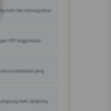
sung main dan menang besar
an. RTP tinggi bukan
ada bonus tambahan yang
. Langsung main, langsung