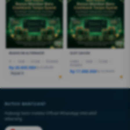
BUAYA138 ALTERNATIF
SLOT GACOR
I7
|
16GB
|
512GB
|
RTX5050
CORE5
|
16GB
|
512GB
|
RTX4050
Rp 28.600.080
Rp 27.999.000
Rp 17.888.000
Rp 18.499.000
Terjual 6
BUTUH BANTUAN?
Hubungi kami melalui Official WhatsApp interaktif
sekarang.