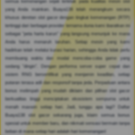
semua kemenangan sejati terletak pada kualitas mesin slot
yang Anda mainkan. Buaya138 telah merangkum secara
khusus deretan slot gacor dengan tingkat kemenangan (RTP)
tertinggi dari berbagai provider ternama dunia kami ibaratkan ini
sebagai "peta harta karun" yang langsung menunjuk ke mana
Anda harus menaruh taruhan. Setiap mesin yang kami
hadirkan telah melalui kurasi harian, sehingga Anda tidak perlu
membuang waktu dan modal mencoba-coba game yang
sedang "dingin". Dengan performa server super cepat dan
sistem RNG bersertifikat yang menjamin keadilan, setiap
putaran terasa adil dan responsif tanpa jeda. Perpaduan antara
bonus melimpah yang mudah diklaim dan pilihan slot gacor
berkualitas tinggi menciptakan ekosistem sempurna untuk
meraih maxwin setiap hari. Jadi, tunggu apa lagi? Daftar
Buaya138 slot gacor sekarang juga, klaim semua bonus
spesial untuk member baru, dan nikmati sensasi bermain tanpa
beban di mana setiap hari adalah hari kemenangan!