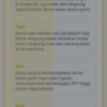
Di Buaya138, saya kalah dikit langsung
dapat kembali. Benar-benar tanpa syarat.
Fajar
Bonus new member-nya gila-gilaan! Saya
daftar langsung dapat tambahan modal
besar. Langsung main dan menang besar
di hari pertama.
Dian
Game yang direkomendasikan benar-
benar gacor. Saya coba 5 game,
semuanya kasih kemenangan. RTP tinggi
bukan isapan jempol.
Budi